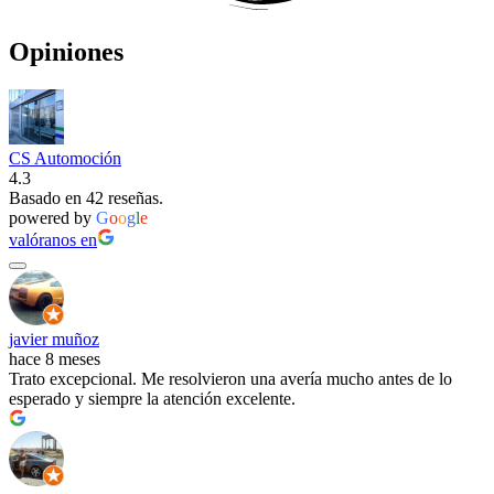
Opiniones
CS Automoción
4.3
Basado en 42 reseñas.
powered by
G
o
o
g
l
e
valóranos en
javier muñoz
hace 8 meses
Trato excepcional. Me resolvieron una avería mucho antes de lo
esperado y siempre la atención excelente.