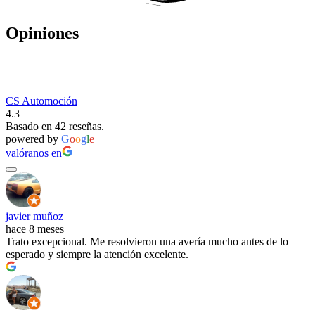
Opiniones
CS Automoción
4.3
Basado en 42 reseñas.
powered by
G
o
o
g
l
e
valóranos en
javier muñoz
hace 8 meses
Trato excepcional. Me resolvieron una avería mucho antes de lo
esperado y siempre la atención excelente.