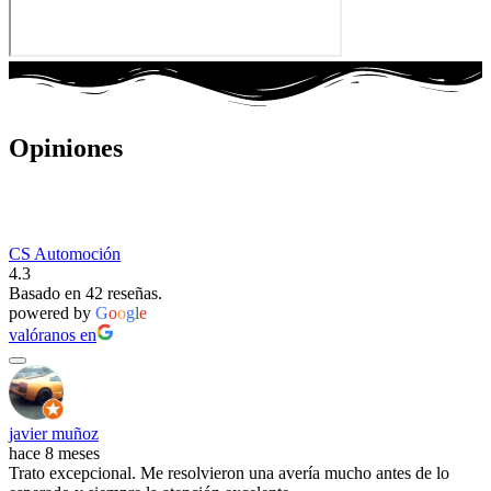
Opiniones
CS Automoción
4.3
Basado en 42 reseñas.
powered by
G
o
o
g
l
e
valóranos en
javier muñoz
hace 8 meses
Trato excepcional. Me resolvieron una avería mucho antes de lo