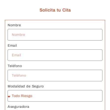
c
Solicita tu Cita
n
G
s 
Nombre
J
Email
Teléfono
Modalidad de Seguro
Aseguradora