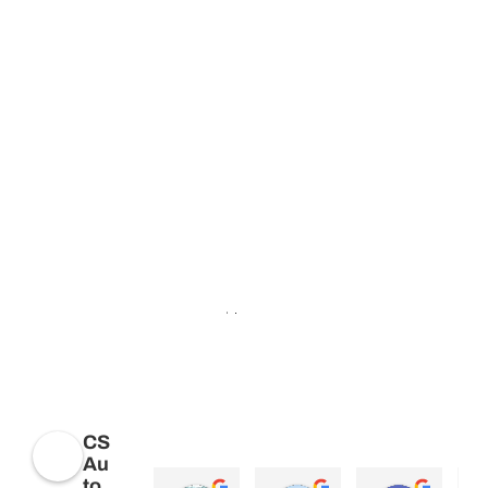
Opiniones
CS
Au
to