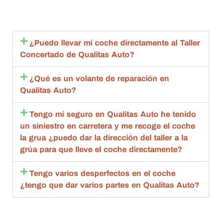
ón 
proble
seguro
Mi
excele
ma 
s hasta 
c
nte.
import
que 
en
ante 
esta 
c
¿Puedo llevar mi coche directamente al Taller
con 
aceptó 
to
Concertado de Qualitas Auto?
toda la 
la 
sa
amabili
repara
m
¿Qué es un volante de reparación en
dad , 
ción 
q
Qualitas Auto?
rapide
compl
an
z y 
eta.
de
Tengo mi seguro en Qualitas Auto he tenido
calida
Compl
g
un siniestro en carretera y me recoge el coche
d 
etame
br
la grua ¿puedo dar la dirección del taller a la
estoy 
nte 
qu
grúa para que lleve el coche directamente?
muy 
recom
d
agrade
endabl
R
Tengo varios desperfectos en el coche
cida
es.
m
¿tengo que dar varios partes en Qualitas Auto?
bl
ta
de