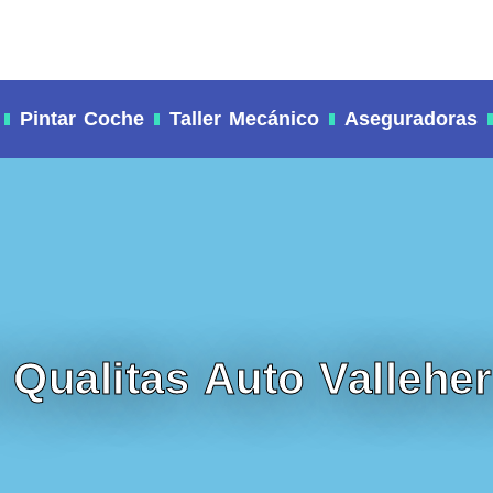
Pintar Coche
Taller Mecánico
Aseguradoras
r Qualitas Auto Valleh