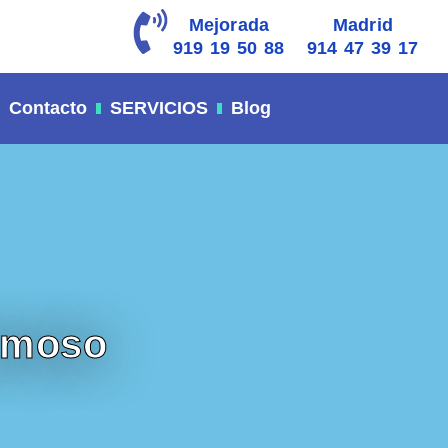
Mejorada
Madrid
919 19 50 88
914 47 39 17
Contacto
SERVICIOS
Blog
ermoso