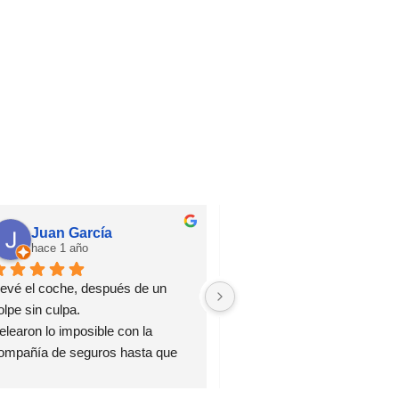
Juan García
Jsdiaz
hace 1 año
hace 1 año
levé el coche, después de un 
Confianza ciega, trato especi
olpe sin culpa.
El jefe de taller Jesús super 
elearon lo imposible con la 
atento, pendiente de todo y s
ompañía de seguros hasta que 
Mi coche, en concreto, a sali
sta aceptó la reparación 
mejor que antes del golpe bru
ompleta.
que le dieron.