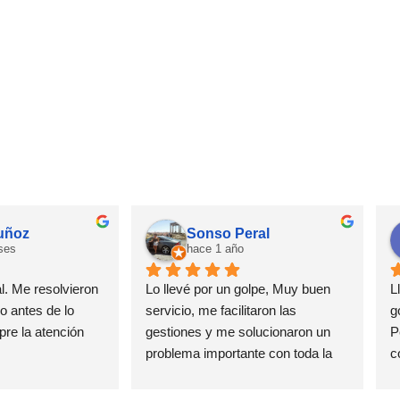
Opiniones
muñoz
Sonso Peral
ses
hace 1 año
. Me resolvieron 
Lo llevé por un golpe, Muy buen 
L
 antes de lo 
servicio, me facilitaron las 
g
re la atención 
gestiones y me solucionaron un 
P
problema importante con toda la 
c
amabilidad , rapidez y calidad 
e
estoy muy agradecida
c