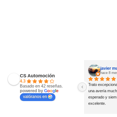
javier 
hace 8 me
CS Automoción
4.3
Trato excepcional
Basado en 42 reseñas.
powered by
G
o
o
g
l
e
una avería mucho
valóranos en
esperado y siemp
excelente.