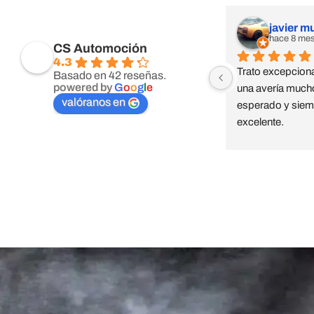
javier m
hace 8 me
CS Automoción
4.3
Trato excepciona
Basado en 42 reseñas.
powered by
G
o
o
g
l
e
una avería mucho
valóranos en
esperado y siemp
excelente.
Taller Reale Segu