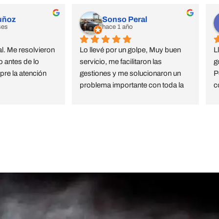
uñoz
Sonso Peral
ses
hace 1 año
l. Me resolvieron 
Lo llevé por un golpe, Muy buen 
L
 antes de lo 
servicio, me facilitaron las 
g
re la atención 
gestiones y me solucionaron un 
P
problema importante con toda la 
c
amabilidad , rapidez y calidad 
e
estoy muy agradecida
c
C
ros Almagro