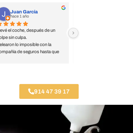
Juan García
Jsdiaz
hace 1 año
hace 1 año
levé el coche, después de un 
Confianza ciega, trato especi
olpe sin culpa.
El jefe de taller Jesús super a
elearon lo imposible con la 
pendiente de todo y serio.
ompañía de seguros hasta que 
Mi coche, en concreto, a sali
sta aceptó la reparación 
mejor que antes del golpe bru
ompleta.
que le dieron.
ompletamente recomendables.
Recomendable taller de conf
Gracias Jesús
914 47 39 17