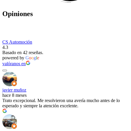
Opiniones
CS Automoción
4.3
Basado en 42 reseñas.
powered by
G
o
o
g
l
e
valóranos en
javier muñoz
hace 8 meses
Trato excepcional. Me resolvieron una avería mucho antes de lo
esperado y siempre la atención excelente.