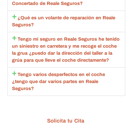
con 
aceptó 
to
Concertado de Reale Seguros?
toda la 
la 
sa
amabili
repara
m
¿Qué es un volante de reparación en Reale
dad , 
ción 
q
Seguros?
rapide
compl
an
z y 
eta.
de
Tengo mi seguro en Reale Seguros he tenido
calida
Compl
g
un siniestro en carretera y me recoge el coche
d 
etame
br
la grua ¿puedo dar la dirección del taller a la
estoy 
nte 
qu
grúa para que lleve el coche directamente?
muy 
recom
d
agrade
endabl
R
Tengo varios desperfectos en el coche
cida
es.
m
¿tengo que dar varios partes en Reale
bl
Seguros?
ta
de
c
n
Solicita tu Cita
G
s 