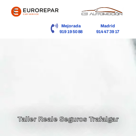
contenido
Mejorada
Madrid
919 19 50 88
914 47 39 17
Taller Reale Seguros Trafalgar