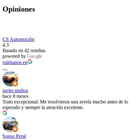
Opiniones
CS Automoción
4.3
Basado en 42 reseñas.
powered by
G
o
o
g
l
e
valóranos en
javier muñoz
hace 8 meses
Trato excepcional. Me resolvieron una avería mucho antes de lo
esperado y siempre la atención excelente.
Sonso Peral