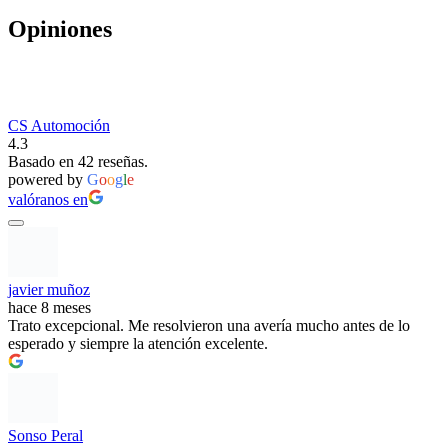
Opiniones
CS Automoción
4.3
Basado en 42 reseñas.
powered by
G
o
o
g
l
e
valóranos en
javier muñoz
hace 8 meses
Trato excepcional. Me resolvieron una avería mucho antes de lo
esperado y siempre la atención excelente.
Sonso Peral