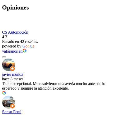
Opiniones
CS Automoción
4.3
Basado en 42 reseñas.
powered by
G
o
o
g
l
e
valóranos en
javier muñoz
hace 8 meses
Trato excepcional. Me resolvieron una avería mucho antes de lo
esperado y siempre la atención excelente.
Sonso Peral