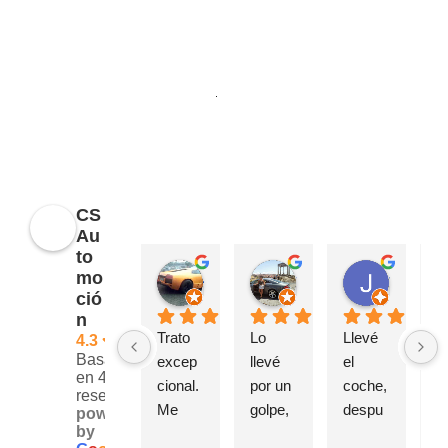
Opiniones
CS
Au
to
javier muñoz
Sonso Peral
Juan García
mo
hace 8 meses
hace 1 año
hace 1 añ
ció
n
Trato 
Lo 
Llevé 
C
4.3
Basado
excep
llevé 
el 
nz
en 42
cional. 
por un 
coche, 
ci
reseñas.
Me 
golpe, 
despu
tr
powered
by
resolvi
Muy 
és de 
e