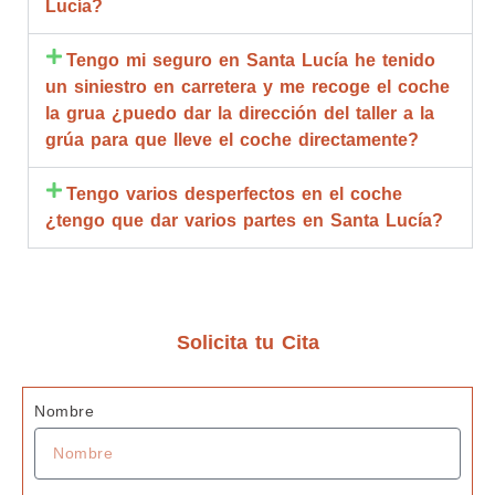
Lucía?
rapide
ción 
an
z y 
compl
de
Tengo mi seguro en Santa Lucía he tenido
calidad 
eta.
go
un siniestro en carretera y me recoge el coche
estoy 
Compl
br
la grua ¿puedo dar la dirección del taller a la
muy 
etame
qu
grúa para que lleve el coche directamente?
agrade
nte 
d
cida
recom
R
Tengo varios desperfectos en el coche
endabl
m
¿tengo que dar varios partes en Santa Lucía?
es.
bl
ta
de
c
z
Solicita tu Cita
G
s 
Nombre
J