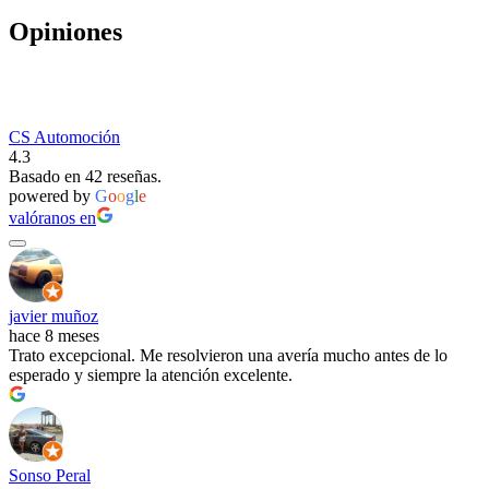
Opiniones
CS Automoción
4.3
Basado en 42 reseñas.
powered by
G
o
o
g
l
e
valóranos en
javier muñoz
hace 8 meses
Trato excepcional. Me resolvieron una avería mucho antes de lo
esperado y siempre la atención excelente.
Sonso Peral