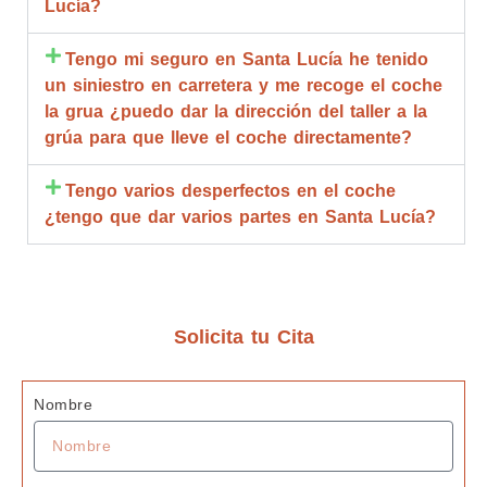
Lucía?
rapide
ción 
an
z y 
compl
de
Tengo mi seguro en Santa Lucía he tenido
calidad 
eta.
go
un siniestro en carretera y me recoge el coche
estoy 
Compl
br
la grua ¿puedo dar la dirección del taller a la
muy 
etame
qu
grúa para que lleve el coche directamente?
agrade
nte 
d
cida
recom
R
Tengo varios desperfectos en el coche
endabl
m
¿tengo que dar varios partes en Santa Lucía?
es.
bl
ta
de
c
z
Solicita tu Cita
G
s 
Nombre
J