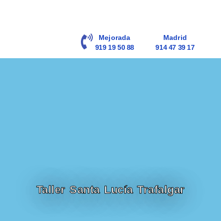
contenido
Mejorada
Madrid
919 19 50 88
914 47 39 17
Taller Santa Lucía Trafalgar