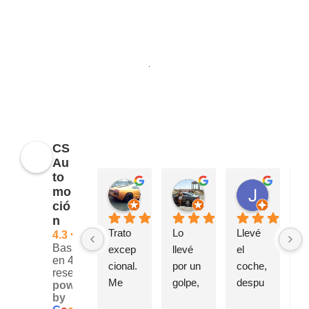
Opiniones
CS
Au
to
javier muñoz
Sonso Peral
Juan García
mo
hace 8 meses
hace 1 año
hace 1 añ
ció
n
Trato 
Lo 
Llevé 
C
4.3
Basado
excep
llevé 
el 
nz
en 42
cional. 
por un 
coche, 
ci
reseñas.
Me 
golpe, 
despu
tr
powered
by
resolvi
Muy 
és de 
e