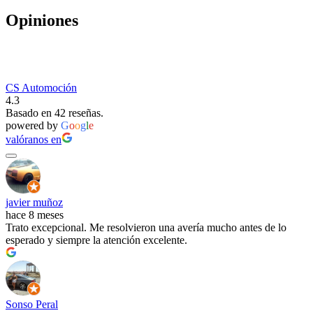
Opiniones
CS Automoción
4.3
Basado en 42 reseñas.
powered by
G
o
o
g
l
e
valóranos en
javier muñoz
hace 8 meses
Trato excepcional. Me resolvieron una avería mucho antes de lo
esperado y siempre la atención excelente.
Sonso Peral