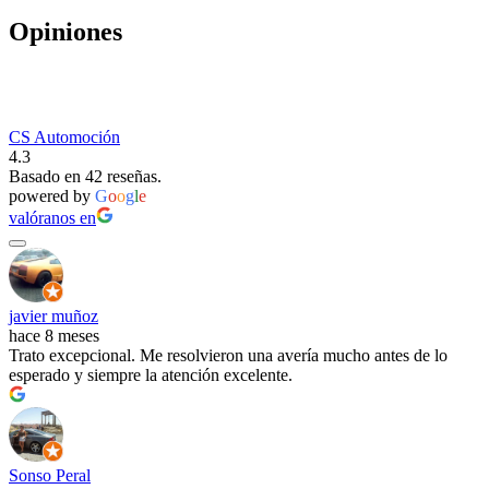
Opiniones
CS Automoción
4.3
Basado en 42 reseñas.
powered by
G
o
o
g
l
e
valóranos en
javier muñoz
hace 8 meses
Trato excepcional. Me resolvieron una avería mucho antes de lo
esperado y siempre la atención excelente.
Sonso Peral