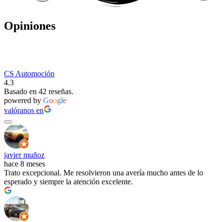
Opiniones
CS Automoción
4.3
Basado en 42 reseñas.
powered by
G
o
o
g
l
e
valóranos en
javier muñoz
hace 8 meses
Trato excepcional. Me resolvieron una avería mucho antes de lo
esperado y siempre la atención excelente.