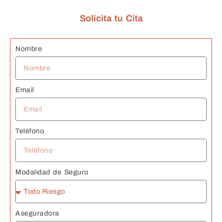
c
Solicita tu Cita
n
G
s 
Nombre
J
Email
Teléfono
Modalidad de Seguro
Aseguradora