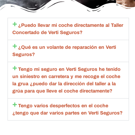
ón 
proble
seguro
Mi
excele
ma 
s hasta 
c
nte.
import
que 
en
ante 
esta 
c
¿Puedo llevar mi coche directamente al Taller
con 
aceptó 
to
Concertado de Verti Seguros?
toda la 
la 
sa
amabili
repara
m
¿Qué es un volante de reparación en Verti
dad , 
ción 
q
Seguros?
rapide
compl
an
z y 
eta.
de
Tengo mi seguro en Verti Seguros he tenido
calida
Compl
g
un siniestro en carretera y me recoge el coche
d 
etame
br
la grua ¿puedo dar la dirección del taller a la
estoy 
nte 
qu
grúa para que lleve el coche directamente?
muy 
recom
d
agrade
endabl
R
Tengo varios desperfectos en el coche
cida
es.
m
¿tengo que dar varios partes en Verti Seguros?
bl
ta
de