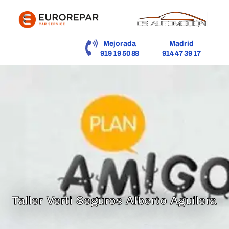
contenido
Mejorada
Madrid
919 19 50 88
914 47 39 17
Taller Verti Seguros Alberto Aguilera