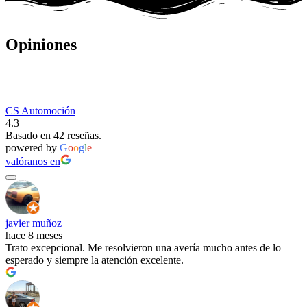
Opiniones
CS Automoción
4.3
Basado en 42 reseñas.
powered by
G
o
o
g
l
e
valóranos en
javier muñoz
hace 8 meses
Trato excepcional. Me resolvieron una avería mucho antes de lo
esperado y siempre la atención excelente.