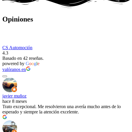
Opiniones
CS Automoción
4.3
Basado en 42 reseñas.
powered by
G
o
o
g
l
e
valóranos en
javier muñoz
hace 8 meses
Trato excepcional. Me resolvieron una avería mucho antes de lo
esperado y siempre la atención excelente.