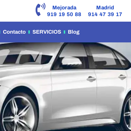
Mejorada
Madrid
919 19 50 88
914 47 39 17
Contacto
SERVICIOS
Blog