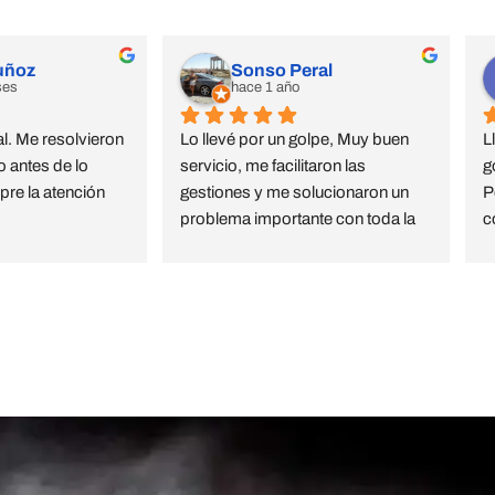
uñoz
Sonso Peral
ses
hace 1 año
l. Me resolvieron 
Lo llevé por un golpe, Muy buen 
L
 antes de lo 
servicio, me facilitaron las 
g
re la atención 
gestiones y me solucionaron un 
P
problema importante con toda la 
c
amabilidad , rapidez y calidad 
e
estoy muy agradecida
c
C
Almagro