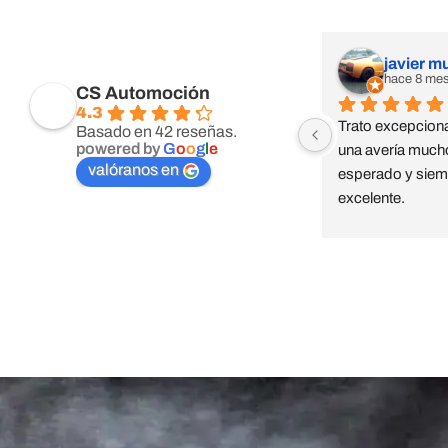
javier m
hace 8 me
CS Automoción
4.3
Trato excepciona
Basado en 42 reseñas.
powered by
G
o
o
g
l
e
una avería mucho
valóranos en
esperado y siemp
excelente.
Taller Zurich 