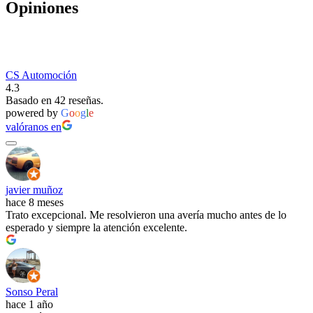
Opiniones
CS Automoción
4.3
Basado en 42 reseñas.
powered by
G
o
o
g
l
e
valóranos en
javier muñoz
hace 8 meses
Trato excepcional. Me resolvieron una avería mucho antes de lo
esperado y siempre la atención excelente.
Sonso Peral
hace 1 año